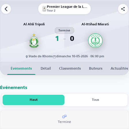
Premier League de la Libye
Tour 2
Al Ahli Tripoli
Al-Ittihad Misrati
Terminé
1
0
Stade de Khoms
dimanche 10-05-2026 · 06:00 pm
Événements
Détail
Classements
Buteurs
Actualités
Événements
Haut
Tous
Terminé