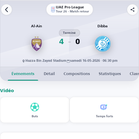
UAE Pro League
Tour 26 - Match retour
Al-Ain
Dibba
Terminé
4
0
Hazza Bin Zayed Stadium
samedi 16-05-2026 · 06:30 pm
Événements
Détail
Compositions
Statistiques
Clas
Vidéo
Buts
Temps forts