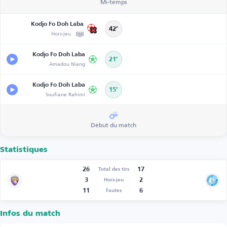
Mi-temps
Kodjo Fo Doh Laba
42’
Hors-jeu
Kodjo Fo Doh Laba
21’
Amadou Niang
Kodjo Fo Doh Laba
15’
Soufiane Rahimi
Début du match
Statistiques
26
17
Total des tirs
3
2
Hors-jeu
11
6
Fautes
Infos du match