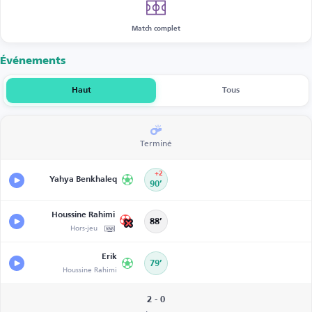
Match complet
Événements
Haut
Tous
Terminé
+2
Yahya Benkhaleq
90’
Houssine Rahimi
88’
Hors-jeu
Erik
79’
Houssine Rahimi
2 - 0