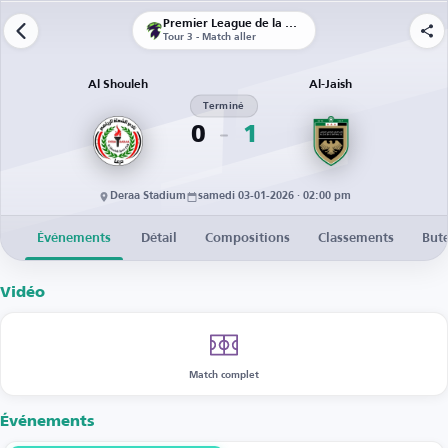
Premier League de la Syrie
Tour 3 - Match aller
Al Shouleh
Al-Jaish
Terminé
0
1
Deraa Stadium
samedi 03-01-2026 · 02:00 pm
Événements
Détail
Compositions
Classements
But
Vidéo
Match complet
Événements