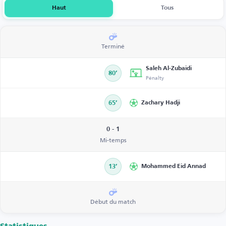
Haut
Tous
Terminé
Saleh Al-Zubaidi
80’
Pénalty
65’
Zachary Hadji
0 - 1
Mi-temps
13’
Mohammed Eid Annad
Début du match