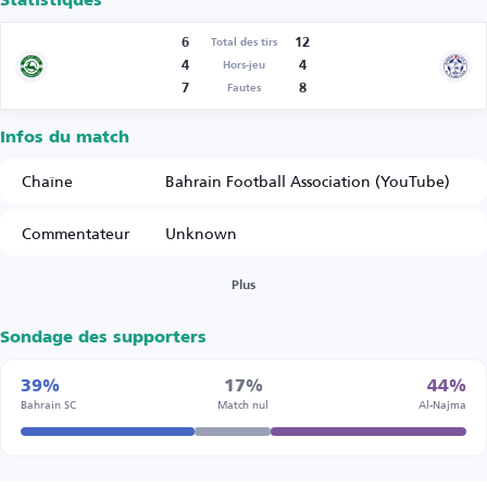
Statistiques
6
12
Total des tirs
4
4
Hors-jeu
7
8
Fautes
Infos du match
Chaîne
Bahrain Football Association (YouTube)
Commentateur
Unknown
Plus
Sondage des supporters
39%
17%
44%
Bahrain SC
Match nul
Al-Najma