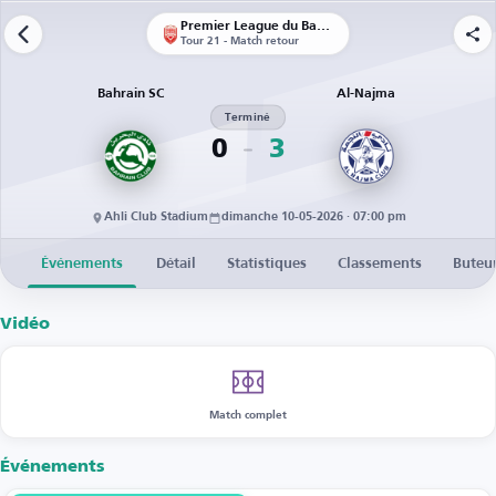
Premier League du Bahreïn
Tour 21 - Match retour
Bahrain SC
Al-Najma
Terminé
0
3
Ahli Club Stadium
dimanche 10-05-2026 · 07:00 pm
Événements
Détail
Statistiques
Classements
Buteu
Vidéo
Match complet
Événements