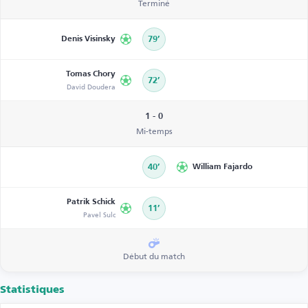
Terminé
Denis Visinsky
79’
Tomas Chory
72’
David Doudera
1 - 0
Mi-temps
40’
William Fajardo
Patrik Schick
11’
Pavel Sulc
Début du match
Statistiques