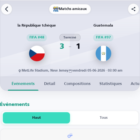
Matchs amicaux
la République tchèque
Guatemala
FIFA #48
Terminé
FIFA #97
3
1
MetLife Stadium, New Jersey
vendredi 05-06-2026 · 03:00 am
Événements
Détail
Compositions
Statistiques
Actu
Événements
Haut
Tous