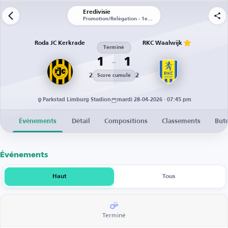
Eredivisie
Promotion/Relégation - 1er tour - Match aller
Roda JC Kerkrade
RKC Waalwijk
Terminé
1
1
2
2
Score cumulé
Parkstad Limburg Stadion
mardi 28-04-2026 · 07:45 pm
Événements
Détail
Compositions
Classements
But
Événements
Haut
Tous
Terminé