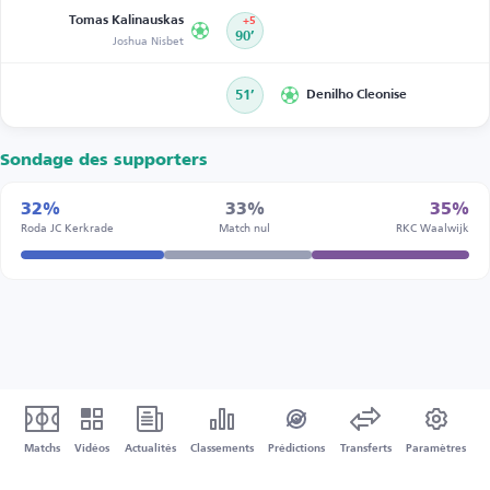
Tomas Kalinauskas
+5
Joshua Nisbet
90’
51’
Denilho Cleonise
Sondage des supporters
32%
33%
35%
Roda JC Kerkrade
Match nul
RKC Waalwijk
Matchs
Vidéos
Actualités
Classements
Prédictions
Transferts
Paramètres