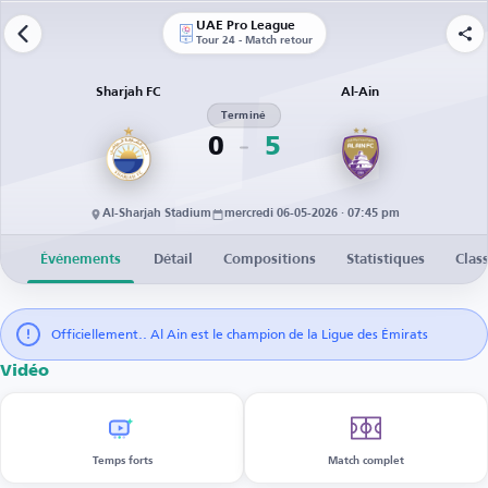
UAE Pro League
Tour 24 - Match retour
Sharjah FC
Al-Ain
Terminé
0
5
Al-Sharjah Stadium
mercredi 06-05-2026 · 07:45 pm
Événements
Détail
Compositions
Statistiques
Clas
Officiellement.. Al Ain est le champion de la Ligue des Émirats
Vidéo
Temps forts
Match complet