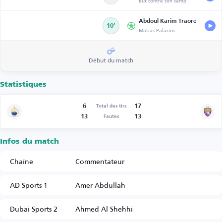
But contre son camp
Abdoul Karim Traore
10’
Matías Palacios
Début du match
Statistiques
6
17
Total des tirs
13
13
Fautes
Infos du match
Chaîne
Commentateur
AD Sports 1
Amer Abdullah
Dubai Sports 2
Ahmed Al Shehhi