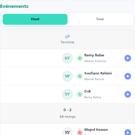
Événements
Haut
Tous
Terminé
Ramy Rabia
63’
Matías Palacios
Soufiane Rahimi
54’
Marcel Ratnik
Erik
51’
Ramy Rabia
0 - 2
Mi-temps
Majed Hassan
15’