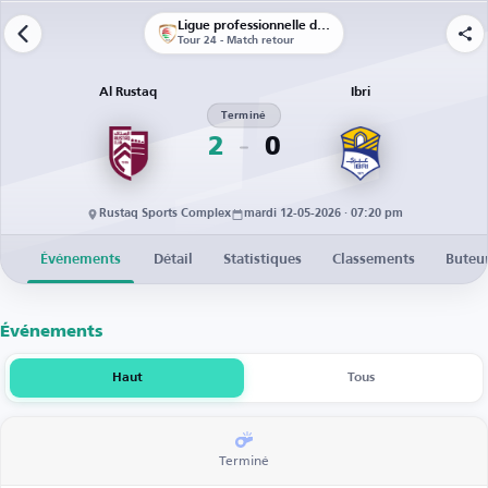
Ligue professionnelle d’Oman
Tour 24 - Match retour
Al Rustaq
Ibri
Terminé
2
0
Rustaq Sports Complex
mardi 12-05-2026 · 07:20 pm
Événements
Détail
Statistiques
Classements
Buteu
Événements
Haut
Tous
Terminé