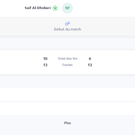
Saif Al-Dhobari
10’
Début du match
10
6
Total des tirs
13
13
Fautes
Plus