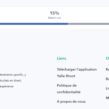
15%
Match nul
Liens
C
Télécharger l'application
R
vénements sportifs, y
Yalla Shoot
B
sultats en direct.
Politique de
 expérience
L
confidentialité
M
À propos de nous