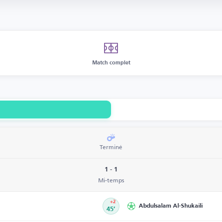
Match complet
Terminé
1 - 1
Mi-temps
+2
Abdulsalam Al-Shukaili
45’