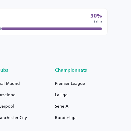
30%
Bahla
lubs
Championnats
eal Madrid
Premier League
arcelone
LaLiga
iverpool
Serie A
anchester City
Bundesliga