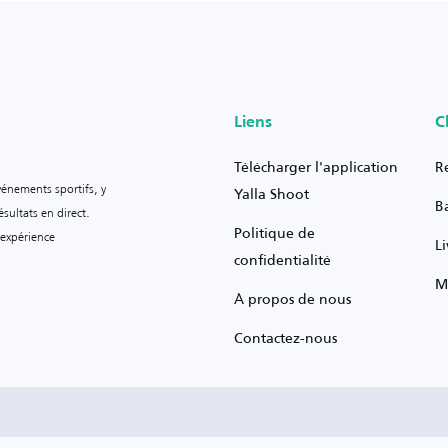
Liens
C
Télécharger l'application
R
vénements sportifs, y
Yalla Shoot
B
sultats en direct.
Politique de
 expérience
L
confidentialité
M
À propos de nous
Contactez-nous