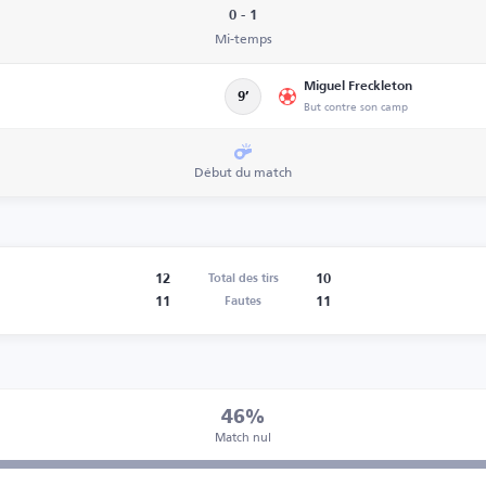
0 - 1
Mi-temps
Miguel Freckleton
9’
But contre son camp
Début du match
12
10
Total des tirs
11
11
Fautes
46%
Match nul