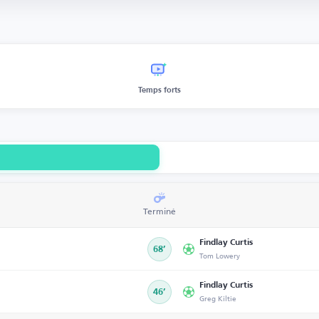
Temps forts
Terminé
Findlay Curtis
68’
Tom Lowery
Findlay Curtis
46’
Greg Kiltie