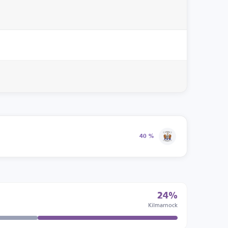
40 %
24%
Kilmarnock