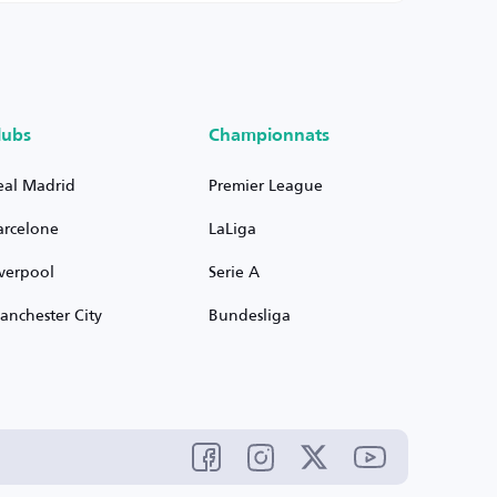
lubs
Championnats
eal Madrid
Premier League
arcelone
LaLiga
iverpool
Serie A
anchester City
Bundesliga