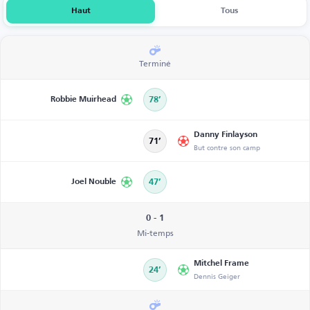
Haut
Tous
Terminé
Robbie Muirhead
78’
Danny Finlayson
71’
But contre son camp
Joel Nouble
47’
0 - 1
Mi-temps
Mitchel Frame
24’
Dennis Geiger