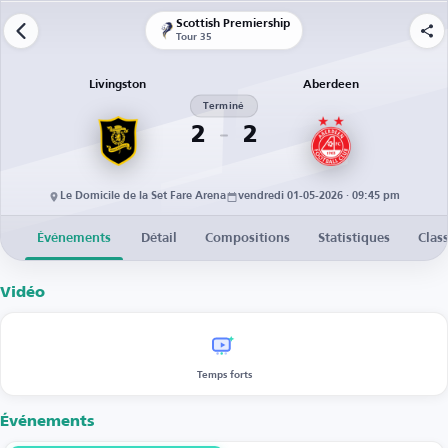
Scottish Premiership
Tour 35
Livingston
Aberdeen
Terminé
2
2
Le Domicile de la Set Fare Arena
vendredi 01-05-2026 · 09:45 pm
Événements
Détail
Compositions
Statistiques
Clas
Vidéo
Temps forts
Événements