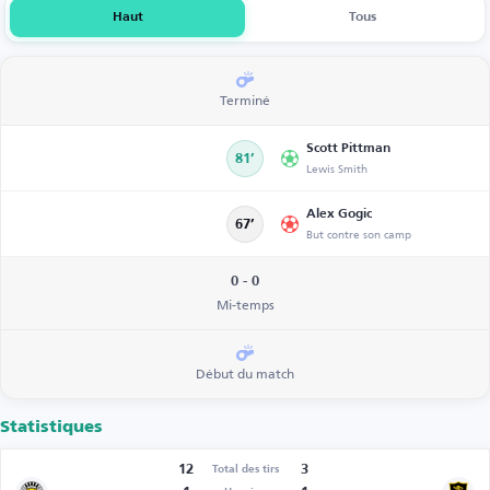
Haut
Tous
Terminé
Scott Pittman
81’
Lewis Smith
Alex Gogic
67’
But contre son camp
0 - 0
Mi-temps
Début du match
Statistiques
12
3
Total des tirs