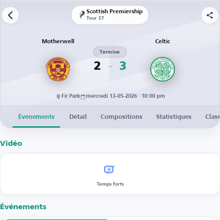
Scottish Premiership
Tour 37
Motherwell
Celtic
Terminé
2
3
Fir Park
mercredi 13-05-2026 · 10:00 pm
Événements
Détail
Compositions
Statistiques
Clas
Vidéo
Temps forts
Événements