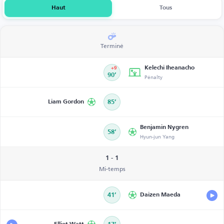
Haut
Tous
Terminé
Kelechi Iheanacho
+9
90’
Pénalty
Liam Gordon
85’
Benjamin Nygren
58’
Hyun-jun Yang
1 - 1
Mi-temps
41’
Daizen Maeda