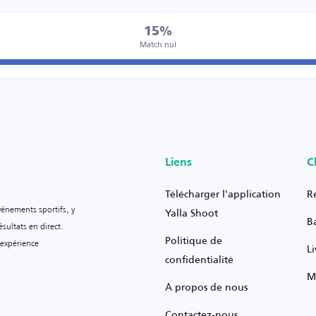
15%
Match nul
Liens
C
Télécharger l'application
R
vénements sportifs, y
Yalla Shoot
B
sultats en direct.
Politique de
 expérience
L
confidentialité
M
À propos de nous
Contactez-nous