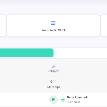
Temps forts | MENA
Terminé
0 - 1
Mi-temps
Deniz Hummet
30’
Issam Jebali