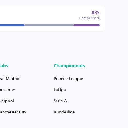
8%
Gamba Osaka
lubs
Championnats
eal Madrid
Premier League
arcelone
LaLiga
iverpool
Serie A
anchester City
Bundesliga