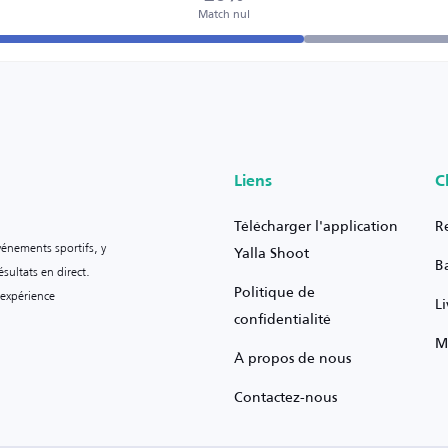
Match nul
Liens
C
Télécharger l'application
R
vénements sportifs, y
Yalla Shoot
B
sultats en direct.
Politique de
 expérience
L
confidentialité
M
À propos de nous
Contactez-nous