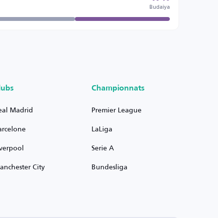
Budaiya
lubs
Championnats
eal Madrid
Premier League
arcelone
LaLiga
iverpool
Serie A
anchester City
Bundesliga