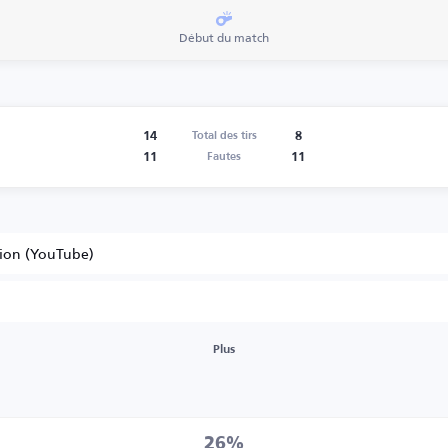
Début du match
14
8
Total des tirs
11
11
Fautes
tion (YouTube)
Plus
26%