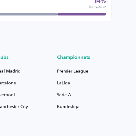
14%
Konyaspor
lubs
Championnats
eal Madrid
Premier League
arcelone
LaLiga
iverpool
Serie A
anchester City
Bundesliga