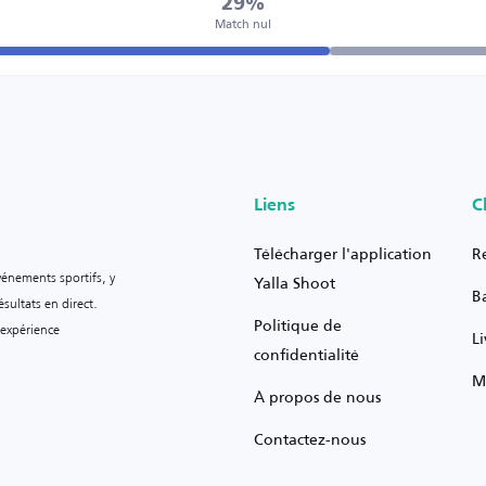
29%
Match nul
Liens
C
Télécharger l'application
R
vénements sportifs, y
Yalla Shoot
B
sultats en direct.
Politique de
 expérience
L
confidentialité
M
À propos de nous
Contactez-nous