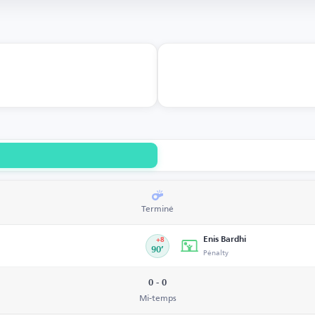
Terminé
Enis Bardhi
+8
90’
Pénalty
0 - 0
Mi-temps