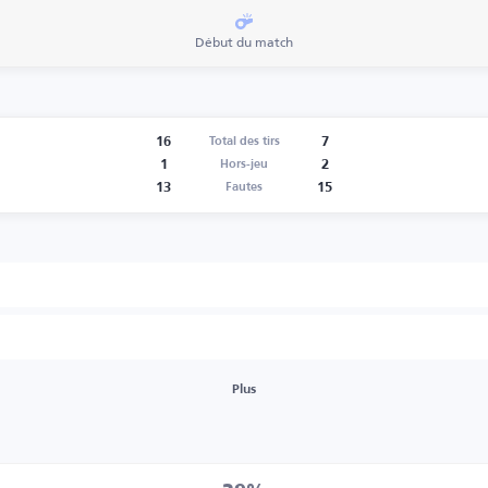
Début du match
16
7
Total des tirs
1
2
Hors-jeu
13
15
Fautes
Plus