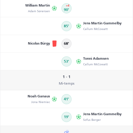
William Martin
+4
Adam Sørensen
90’
Jens Martin Gammelby
85’
Callum McCowatt
Nicolas Bürgy
68’
Tonni Adamsen
53’
Callum McCowatt
1 - 1
Mi-temps
Noah Ganaus
41’
Jona Niemiec
Jens Martin Gammelby
19’
Sofus Berger