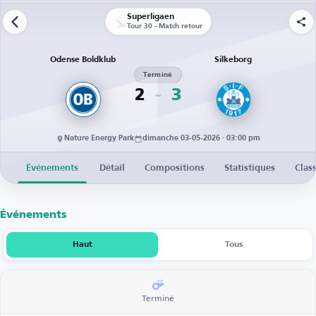
Superligaen
Tour 30 - Match retour
Odense Boldklub
Silkeborg
Terminé
2
3
Nature Energy Park
dimanche 03-05-2026 · 03:00 pm
Événements
Détail
Compositions
Statistiques
Clas
Événements
Haut
Tous
Terminé