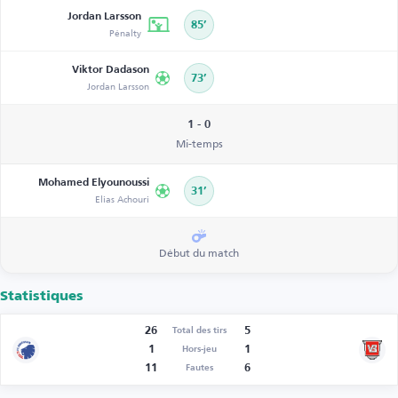
Jordan Larsson
85’
Pénalty
Viktor Dadason
73’
Jordan Larsson
1 - 0
Mi-temps
Mohamed Elyounoussi
31’
Elias Achouri
Début du match
Statistiques
26
5
Total des tirs
1
1
Hors-jeu
11
6
Fautes