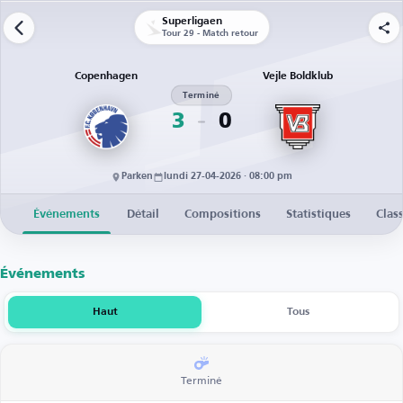
Superligaen
Tour 29 - Match retour
Copenhagen
Vejle Boldklub
Terminé
3
0
Parken
lundi 27-04-2026 · 08:00 pm
Événements
Détail
Compositions
Statistiques
Clas
Événements
Haut
Tous
Terminé