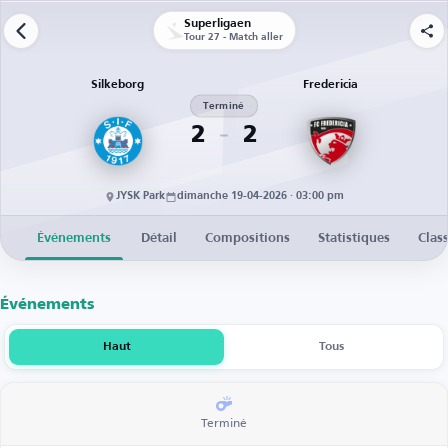
Superligaen
Tour 27 - Match aller
Silkeborg
Fredericia
Terminé
2
2
JYSK Park
dimanche 19-04-2026 · 03:00 pm
Événements
Détail
Compositions
Statistiques
Clas
Événements
Haut
Tous
Terminé