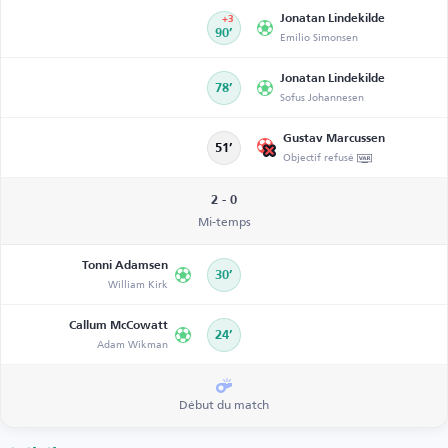
Jonatan Lindekilde
+3
90’
Emilio Simonsen
Jonatan Lindekilde
78’
Sofus Johannesen
Gustav Marcussen
51’
Objectif refusé
2 - 0
Mi-temps
Tonni Adamsen
30’
William Kirk
Callum McCowatt
24’
Adam Wikman
Début du match