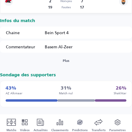
2
7
Hors-jeu
19
17
Fautes
Infos du match
Chaîne
Bein Sport 4
Commentateur
Basem Al-Zeer
Plus
Sondage des supporters
43%
31%
26%
AZ Alkmaar
Match nul
Shakhtar
Matchs
Vidéos
Actualités
Classements
Prédictions
Transferts
Paramètres