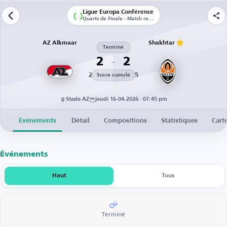
Ligue Europa Conférence
Quarts de Finale - Match retour
AZ Alkmaar
Shakhtar
Terminé
2
2
2
5
Score cumulé
Stade AZ
jeudi 16-04-2026 · 07:45 pm
Événements
Détail
Compositions
Statistiques
Cart
Événements
Haut
Tous
Terminé