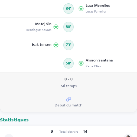
Luca Meirelles
84’
Lucas Ferreira
Matej Sin
80’
Bendeguz Kovacs
Isak Jensen
73’
Alisson Santana
58’
Kaua Elias
0 - 0
Mi-temps
Début du match
Statistiques
8
14
Total des tirs