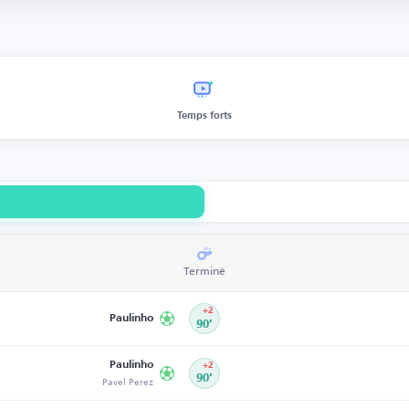
Temps forts
Terminé
+2
Paulinho
90’
Paulinho
+2
Pavel Perez
90’