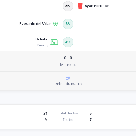
Ryan Porteous
86’
Everardo del Villar
58’
Helinho
49’
Pénalty
0 - 0
Mi-temps
Début du match
31
5
Total des tirs
9
7
Fautes