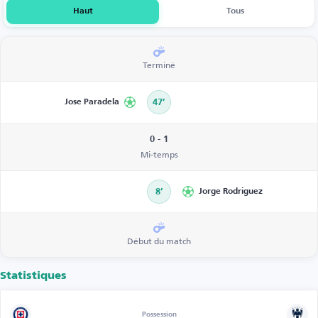
Haut
Tous
Terminé
Jose Paradela
47’
0 - 1
Mi-temps
8’
Jorge Rodriguez
Début du match
Statistiques
Possession