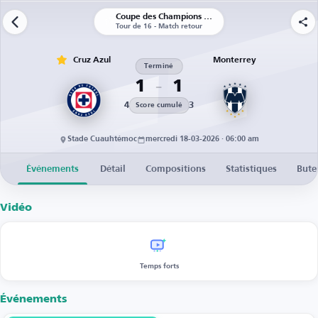
Coupe des Champions de la CONCACAF
Tour de 16 - Match retour
Cruz Azul
Monterrey
Terminé
1
1
4
3
Score cumulé
Stade Cuauhtémoc
mercredi 18-03-2026 · 06:00 am
Événements
Détail
Compositions
Statistiques
Bute
Vidéo
Temps forts
Événements