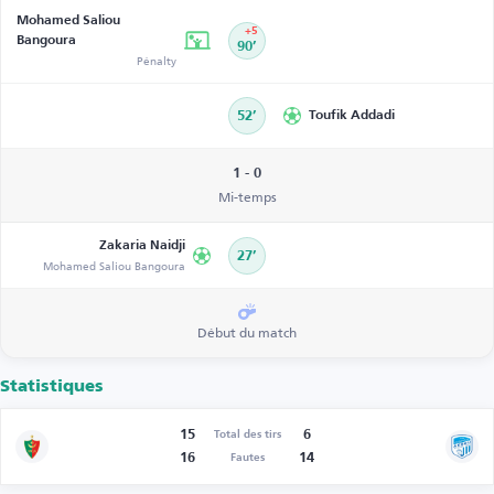
Mohamed Saliou
+5
Bangoura
90’
Pénalty
52’
Toufik Addadi
1 - 0
Mi-temps
Zakaria Naidji
27’
Mohamed Saliou Bangoura
Début du match
Statistiques
15
6
Total des tirs
16
14
Fautes