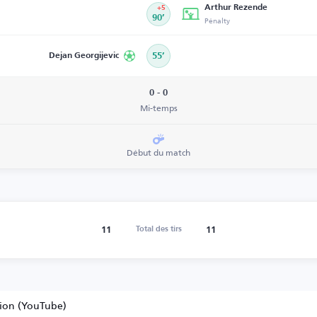
Arthur Rezende
+5
90’
Pénalty
Dejan Georgijevic
55’
0 - 0
Mi-temps
Début du match
11
11
Total des tirs
tion (YouTube)