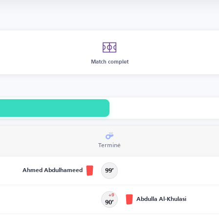
Match complet
Terminé
Ahmed Abdulhameed
99’
+9
Abdulla Al-Khulasi
90’