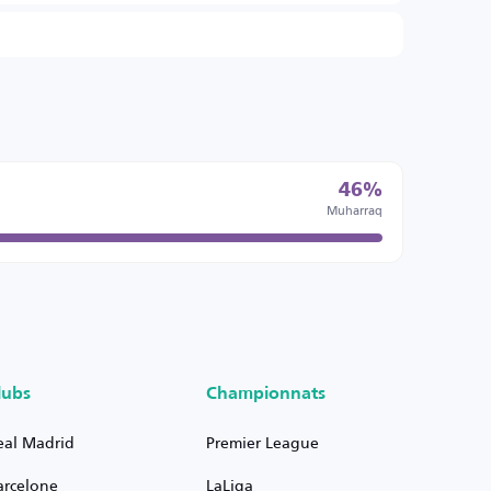
46%
Muharraq
lubs
Championnats
eal Madrid
Premier League
arcelone
LaLiga