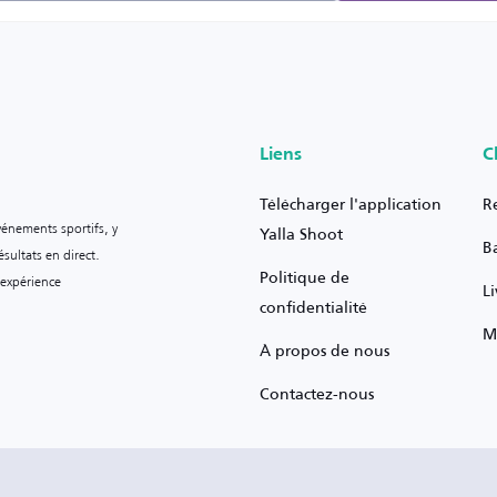
Liens
C
Télécharger l'application
R
vénements sportifs, y
Yalla Shoot
B
sultats en direct.
Politique de
 expérience
L
confidentialité
M
À propos de nous
Contactez-nous