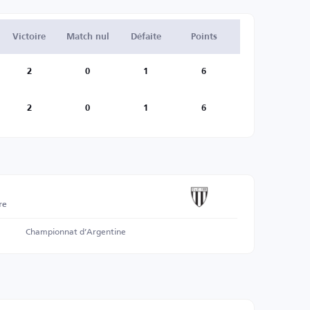
Victoire
Match nul
Défaite
Points
2
0
1
6
2
0
1
6
re
Championnat d’Argentine