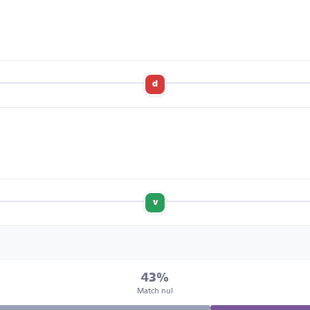
d
v
43%
Match nul