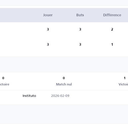
Jouer
Buts
Différence
3
3
2
3
3
1
0
0
1
ictoire
Match nul
Victoi
Instituto
2026-02-09