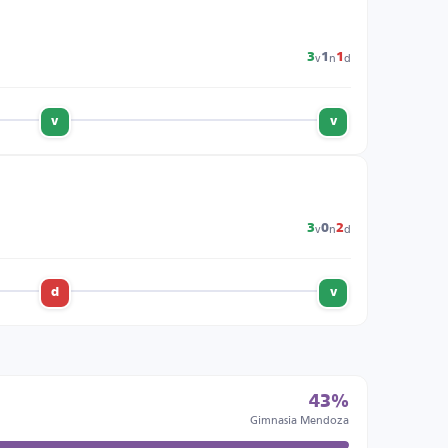
v
n
d
3
1
1
v
v
v
n
d
3
0
2
d
v
43%
Gimnasia Mendoza