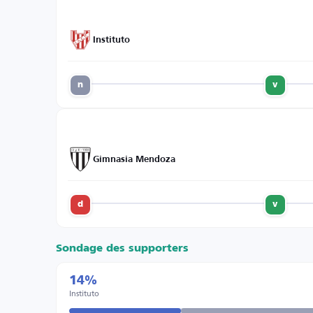
Instituto
n
v
Gimnasia Mendoza
d
v
Sondage des supporters
14%
Instituto