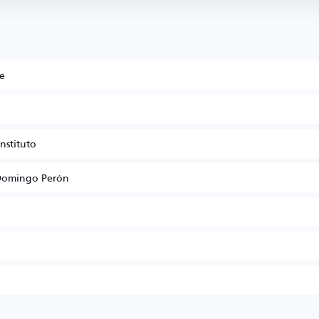
e
nstituto
 Domingo Perón