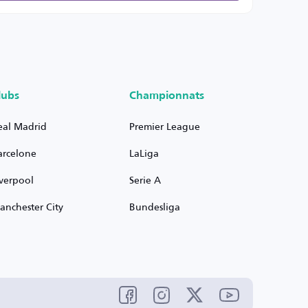
lubs
Championnats
eal Madrid
Premier League
arcelone
LaLiga
iverpool
Serie A
anchester City
Bundesliga