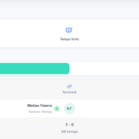
Temps forts
Terminé
Matias Tissera
83’
Gustavo Abregú
1 - 0
Mi-temps