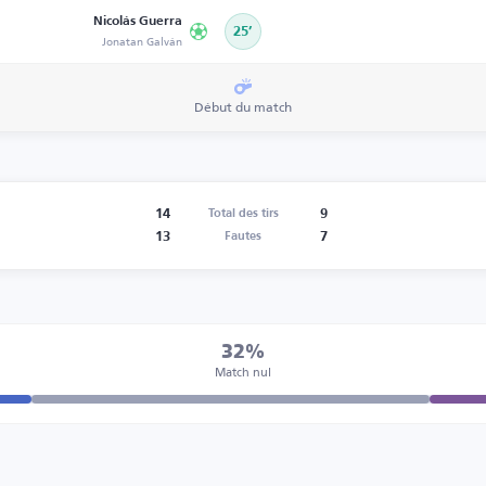
Nicolás Guerra
25’
Jonatan Galván
Début du match
14
9
Total des tirs
13
7
Fautes
32%
Match nul