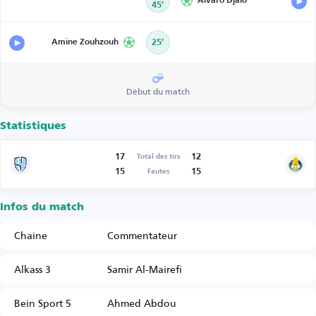
Álvaro Djaló
45’
Amine Zouhzouh
25’
Début du match
Statistiques
17
12
Total des tirs
15
15
Fautes
Infos du match
Chaîne
Commentateur
Alkass 3
Samir Al-Mairefi
Bein Sport 5
Ahmed Abdou