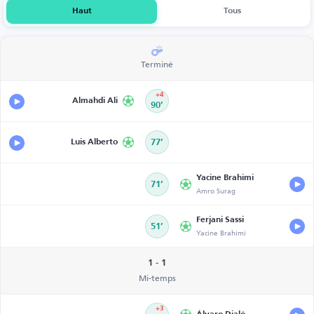
Haut
Tous
Terminé
+4
Almahdi Ali
90’
Luis Alberto
77’
Yacine Brahimi
71’
Amro Surag
Ferjani Sassi
51’
Yacine Brahimi
1 - 1
Mi-temps
+3