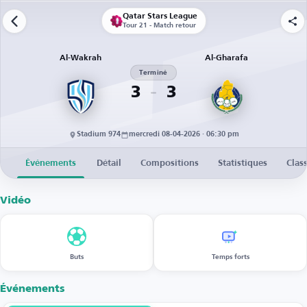
Qatar Stars League
Tour 21 - Match retour
Al-Wakrah
Al-Gharafa
Terminé
3
3
Stadium 974
mercredi 08-04-2026 · 06:30 pm
Événements
Détail
Compositions
Statistiques
Clas
Vidéo
Buts
Temps forts
Événements