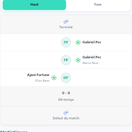
Haut
Tous
Terminé
79’
Gabriel Pec
Gabriel Pec
74’
Marco Reus
Ajani Fortune
69’
Elias Baez
0 - 0
Mi-temps
Début du match