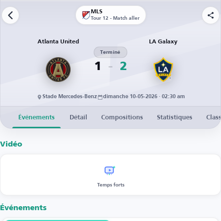
MLS
Tour 12 - Match aller
Atlanta United
LA Galaxy
Terminé
1
2
Stade Mercedes-Benz
dimanche 10-05-2026 · 02:30 am
Événements
Détail
Compositions
Statistiques
Clas
Vidéo
Temps forts
Événements