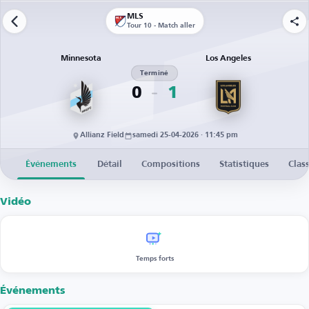
MLS
Tour 10 - Match aller
Minnesota
Los Angeles
Terminé
0
1
Allianz Field
samedi 25-04-2026 · 11:45 pm
Événements
Détail
Compositions
Statistiques
Clas
Vidéo
Temps forts
Événements