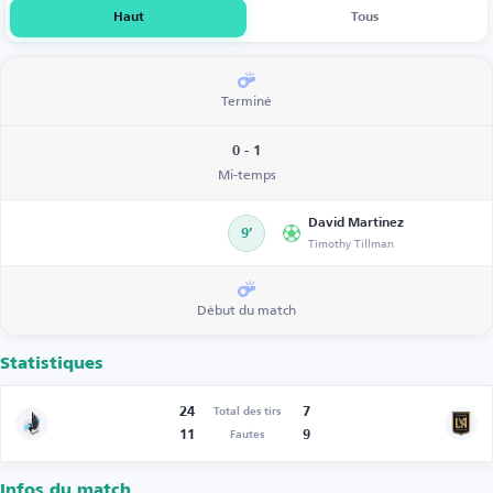
Haut
Tous
Terminé
0 - 1
Mi-temps
David Martinez
9’
Timothy Tillman
Début du match
Statistiques
24
7
Total des tirs
11
9
Fautes
Infos du match