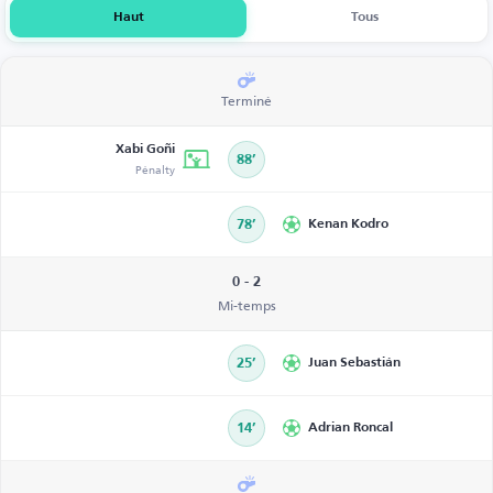
Haut
Tous
Terminé
Xabi Goñi
88’
Pénalty
78’
Kenan Kodro
0 - 2
Mi-temps
25’
Juan Sebastián
14’
Adrian Roncal