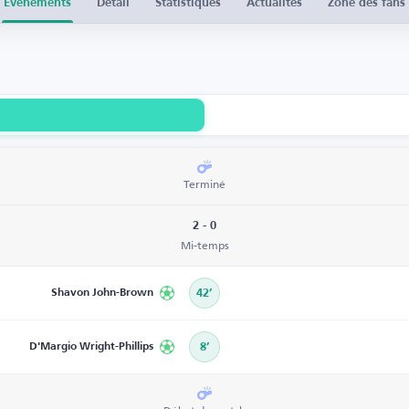
Événements
Détail
Statistiques
Actualités
Zone des fans
Terminé
2 - 0
Mi-temps
Shavon John-Brown
42’
D'Margio Wright-Phillips
8’