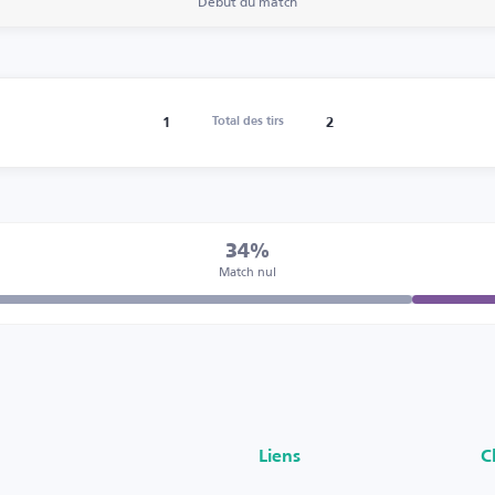
Début du match
1
2
Total des tirs
34%
Match nul
Liens
C