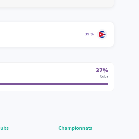
39 %
37%
Cuba
lubs
Championnats