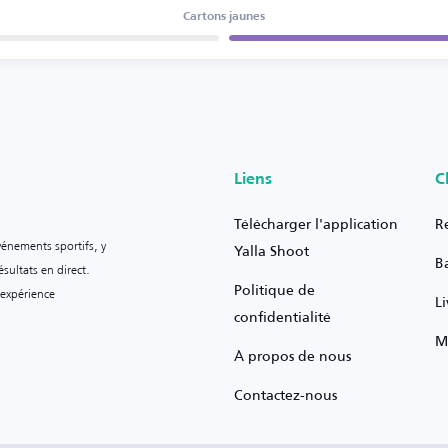
Cartons jaunes
Liens
C
Télécharger l'application
R
vénements sportifs, y
Yalla Shoot
B
sultats en direct.
Politique de
 expérience
L
confidentialité
M
À propos de nous
Contactez-nous