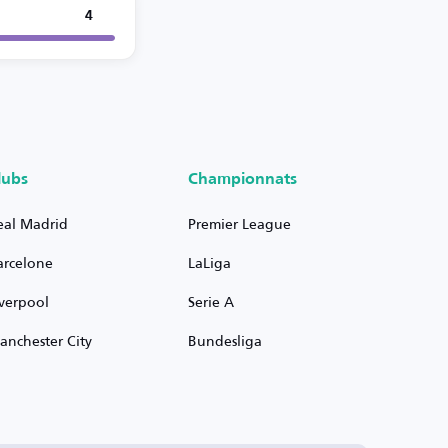
4
lubs
Championnats
eal Madrid
Premier League
arcelone
LaLiga
iverpool
Serie A
anchester City
Bundesliga