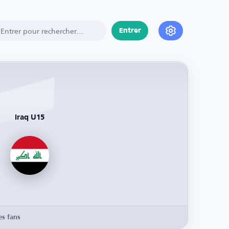
Entrer
Iraq U15
es fans