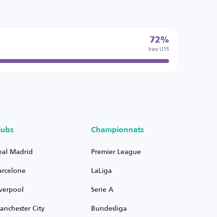
72%
Iraq U15
lubs
Championnats
eal Madrid
Premier League
arcelone
LaLiga
iverpool
Serie A
anchester City
Bundesliga