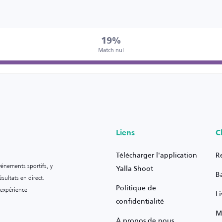
19%
Match nul
Liens
C
Télécharger l'application
R
vénements sportifs, y
Yalla Shoot
B
sultats en direct.
Politique de
 expérience
L
confidentialité
M
À propos de nous