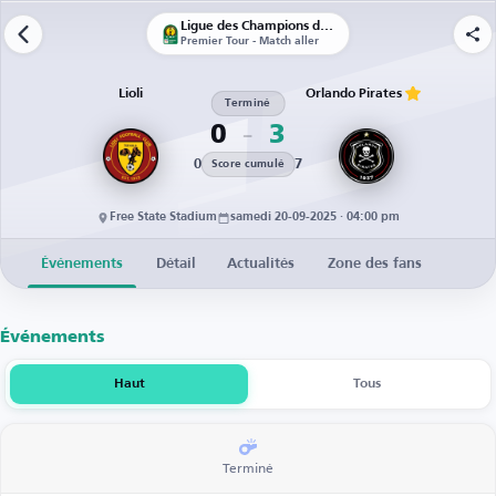
Ligue des Champions de la CAF | Qualifications
Premier Tour - Match aller
Lioli
Orlando Pirates
Terminé
0
3
0
7
Score cumulé
Free State Stadium
samedi 20-09-2025 · 04:00 pm
Événements
Détail
Actualités
Zone des fans
Événements
Haut
Tous
Terminé