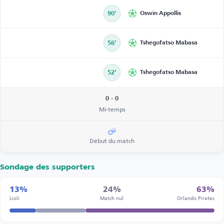
90’
Oswin Appollis
56’
Tshegofatso Mabasa
52’
Tshegofatso Mabasa
0 - 0
Mi-temps
Début du match
Sondage des supporters
13%
24%
63%
Lioli
Match nul
Orlando Pirates