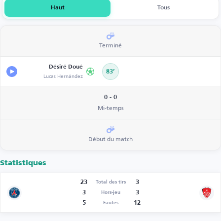
Haut
Tous
Terminé
Désiré Doué
83’
Lucas Hernández
0 - 0
Mi-temps
Début du match
Statistiques
23
3
Total des tirs
3
3
Hors-jeu
5
12
Fautes