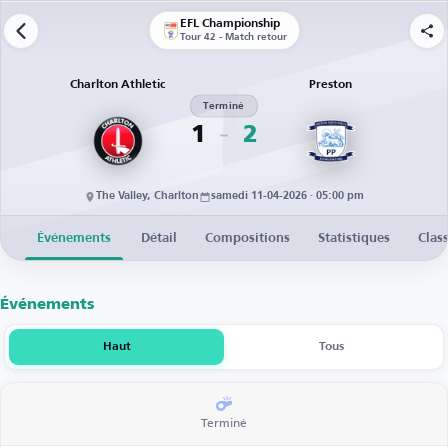
EFL Championship
Tour 42 - Match retour
Charlton Athletic
Preston
Terminé
1
2
The Valley, Charlton
samedi 11-04-2026 · 05:00 pm
Événements
Détail
Compositions
Statistiques
Clas
Événements
Haut
Tous
Terminé