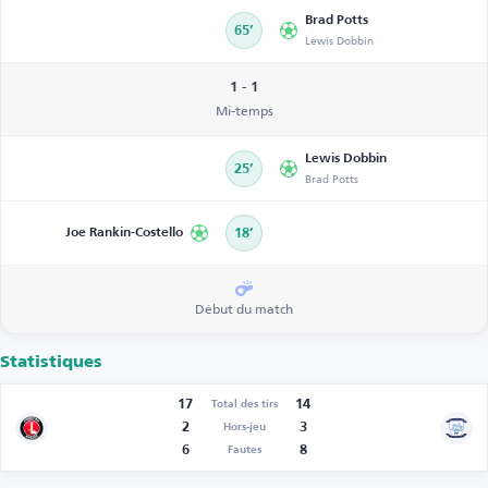
Brad Potts
65’
Lewis Dobbin
1 - 1
Mi-temps
Lewis Dobbin
25’
Brad Potts
Joe Rankin-Costello
18’
Début du match
Statistiques
17
14
Total des tirs
2
3
Hors-jeu
6
8
Fautes