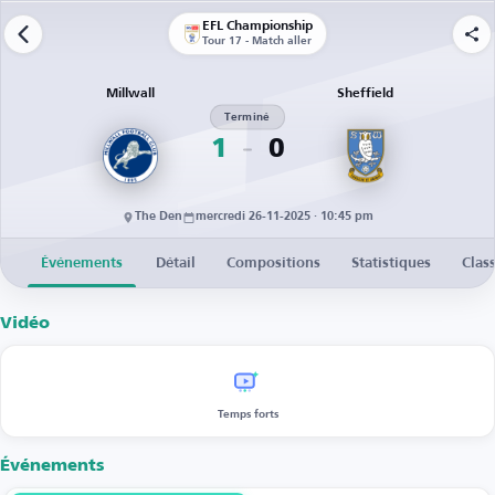
EFL Championship
Tour 17 - Match aller
Millwall
Sheffield
Terminé
1
0
The Den
mercredi 26-11-2025 · 10:45 pm
Événements
Détail
Compositions
Statistiques
Clas
Vidéo
Temps forts
Événements