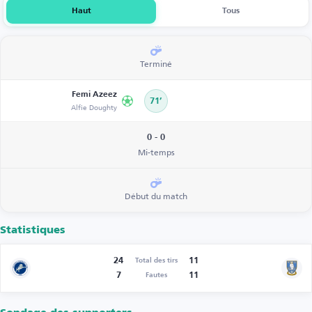
Haut
Tous
Terminé
Femi Azeez
71’
Alfie Doughty
0 - 0
Mi-temps
Début du match
Statistiques
24
11
Total des tirs
7
11
Fautes