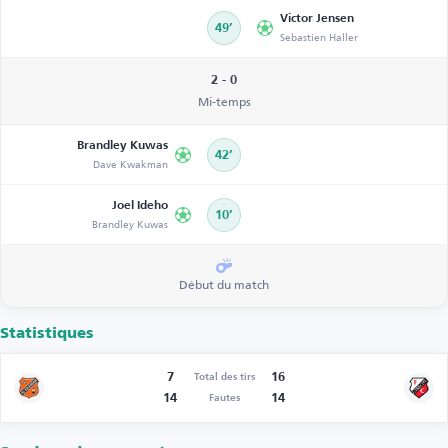
Victor Jensen
49’
Sebastien Haller
2 - 0
Mi-temps
Brandley Kuwas
42’
Dave Kwakman
Joel Ideho
10’
Brandley Kuwas
Début du match
Statistiques
7
16
Total des tirs
14
14
Fautes