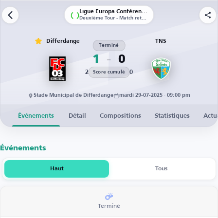
Ligue Europa Conférence | Qualifications
Deuxième Tour - Match retour
Differdange
TNS
Terminé
1
0
2
0
Score cumulé
Stade Municipal de Differdange
mardi 29-07-2025 · 09:00 pm
Événements
Détail
Compositions
Statistiques
Actu
Événements
Haut
Tous
Terminé