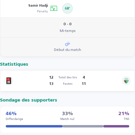
Samir Hadji
68’
Pénalty
0 - 0
Mi-temps
Début du match
Statistiques
12
4
Total des tirs
13
11
Fautes
Sondage des supporters
46%
33%
21%
Differdange
Match nul
TNS