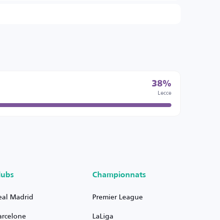
38%
Lecce
lubs
Championnats
eal Madrid
Premier League
arcelone
LaLiga