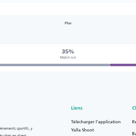
Plus
35%
Match nul
Liens
C
Télécharger l'application
R
vénements sportifs, y
Yalla Shoot
B
sultats en direct.