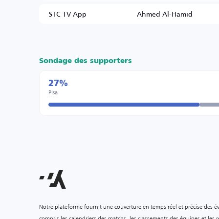
STC TV App
Ahmed Al-Hamid
Sondage des supporters
27%
Pisa
Notre plateforme fournit une couverture en temps réel et précise des é
compris les calendriers des matchs, les classements des équipes et les ré