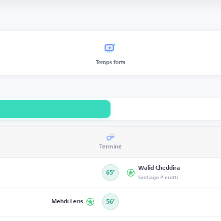
Temps forts
Terminé
Walid Cheddira
65’
Santiago Pierotti
Mehdi Leris
56’