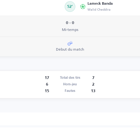
Lameck Banda
52’
Walid Cheddira
0 - 0
Mi-temps
Début du match
17
7
Total des tirs
6
2
Hors-jeu
15
13
Fautes