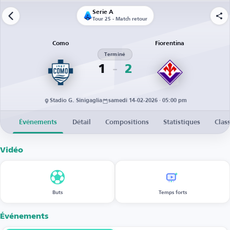
Serie A
Tour 25 - Match retour
Como
Fiorentina
Terminé
1
2
Stadio G. Sinigaglia
samedi 14-02-2026 · 05:00 pm
Événements
Détail
Compositions
Statistiques
Clas
Vidéo
Buts
Temps forts
Événements