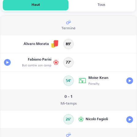
Haut
Tous
Terminé
Álvaro Morata
89’
Fabiano Parisi
77’
But contre son camp
Moise Kean
54’
Pénalty
0 - 1
Mi-temps
26’
Nicolò Fagioli