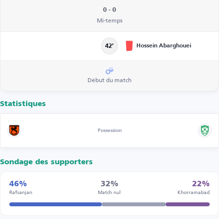
0 - 0
Mi-temps
Hossein Abarghouei
42’
Début du match
Statistiques
Possession
Sondage des supporters
46%
32%
22%
Rafsanjan
Match nul
Khorramabad