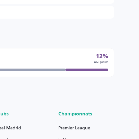
12%
Al-Qasim
lubs
Championnats
eal Madrid
Premier League