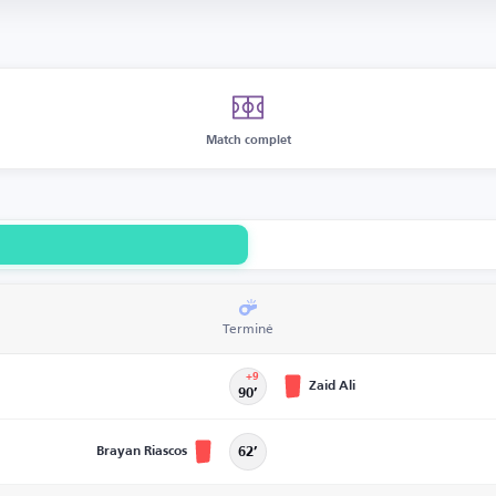
Match complet
Terminé
+9
Zaid Ali
90’
Brayan Riascos
62’