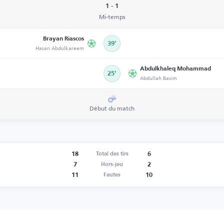
1 - 1
Mi-temps
Brayan Riascos
39’
Hasan Abdulkareem
Abdulkhaleq Mohammad
25’
Abdullah Basim
Début du match
18
6
Total des tirs
7
2
Hors-jeu
11
10
Fautes