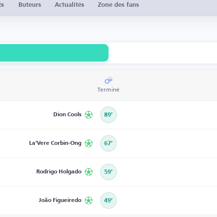
ts
Buteurs
Actualités
Zone des fans
Terminé
Dion Cools
89’
La'Vere Corbin-Ong
67’
Rodrigo Holgado
59’
João Figueiredo
49’