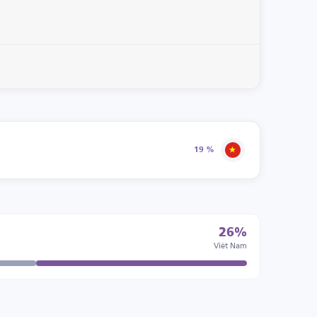
19 %
26%
Viêt Nam