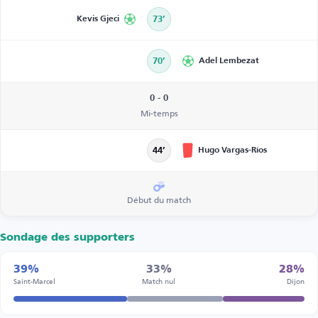
Kevis Gjeci
73’
70’
Adel Lembezat
0 - 0
Mi-temps
Hugo Vargas-Ríos
44’
Début du match
Sondage des supporters
39%
33%
28%
Saint-Marcel
Match nul
Dijon