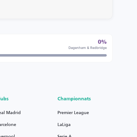
0%
Dagenham & Redbridge
lubs
Championnats
eal Madrid
Premier League
arcelone
LaLiga
iverpool
Serie A