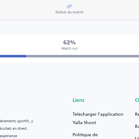
Début du match
62%
Match nul
Liens
C
Télécharger l'application
R
vénements sportifs, y
Yalla Shoot
B
sultats en direct.
Politique de
 expérience
L