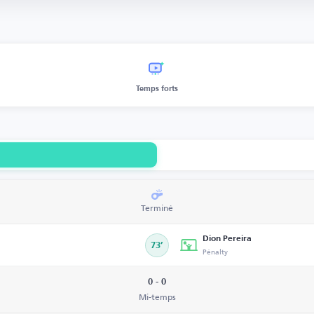
Temps forts
Terminé
Dion Pereira
73’
Pénalty
0 - 0
Mi-temps