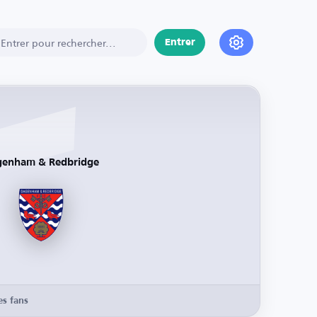
Entrer
enham & Redbridge
es fans