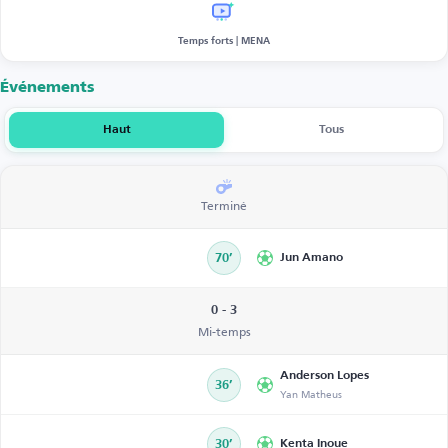
Temps forts | MENA
Événements
Haut
Tous
Terminé
70’
Jun Amano
0 - 3
Mi-temps
Anderson Lopes
36’
Yan Matheus
30’
Kenta Inoue