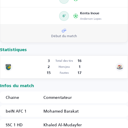
Kenta Inoue
6’
Anderson Lopes
Début du match
Statistiques
3
16
Total des tirs
2
1
Hors-jeu
15
17
Fautes
Infos du match
Chaîne
Commentateur
beIN AFC 1
Mohamed Barakat
SSC 1 HD
Khaled Al-Mudayfer