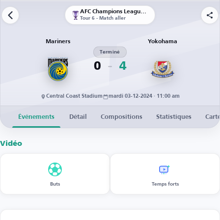
AFC Champions League Elite
Tour 6 - Match aller
Mariners
Yokohama
Terminé
0
4
Central Coast Stadium
mardi 03-12-2024 · 11:00 am
Événements
Détail
Compositions
Statistiques
Cart
Vidéo
Buts
Temps forts