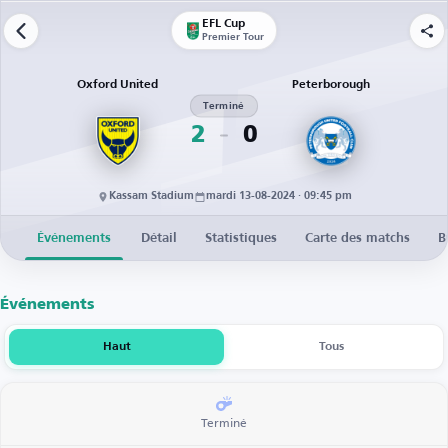
EFL Cup
Premier Tour
Oxford United
Peterborough
Terminé
2
0
Kassam Stadium
mardi 13-08-2024 · 09:45 pm
Événements
Détail
Statistiques
Carte des matchs
B
Événements
Haut
Tous
Terminé