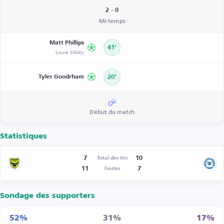
2 - 0
Mi-temps
Matt Phillips
41’
Louie Sibley
Tyler Goodrham
20’
Début du match
Statistiques
7
10
Total des tirs
11
7
Fautes
Sondage des supporters
52%
31%
17%