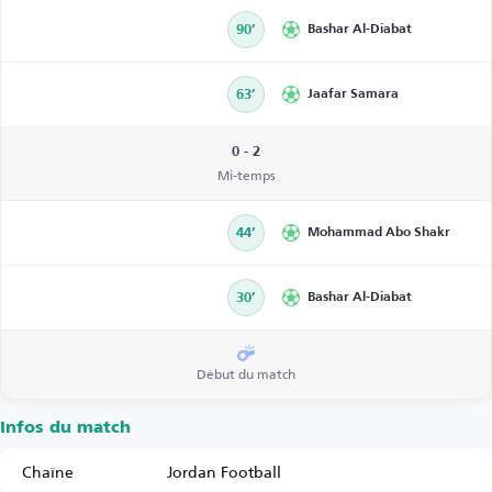
90’
Bashar Al-Diabat
63’
Jaafar Samara
0 - 2
Mi-temps
44’
Mohammad Abo Shakr
30’
Bashar Al-Diabat
Début du match
Infos du match
Chaîne
Jordan Football