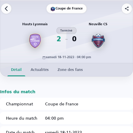
Coupe de France
Hauts Lyonnais
Neuville CS
Terminé
2
0
samedi 18-11-2023 · 04:00 pm
Détail
Actualités
Zone des fans
Infos du match
Championnat
Coupe de France
Heure du match
04:00 pm
Date du match
samedi 18-11-2023