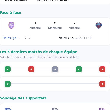
Face à face
1
0
0
Victoire
Match nul
Victoire
Hauts Lyonnais
2 - 0
Neuville CS
2023-11-18
Les 5 derniers matchs de chaque équipe
À droite : match le plus récent · Touchez une lettre pour les détails
v
d
n
v
d
v
d
Sondage des supporters
0%
0%
0%